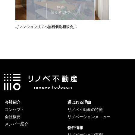
˗ˏˋマンションリノベ無料個別相談会ˎˊ˗
˗ˏˋ空き
会社紹介
選ばれる理由
コンセプト
リノベ不動産の特徴
会社概要
リノベーションメニュー
メンバー紹介
物件情報
リノベーション事例