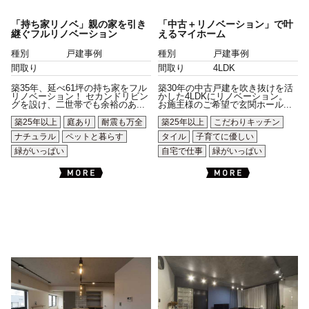
「持ち家リノベ」親の家を引き
「中古＋リノベーション」で叶
継ぐフルリノベーション
えるマイホーム
種別
戸建事例
種別
戸建事例
間取り
間取り
4LDK
築35年、延べ61坪の持ち家をフル
築30年の中古戸建を吹き抜けを活
リノベーション！ セカンドリビン
かした4LDKにリノベーション。
グを設け、二世帯でも余裕のあ...
お施主様のご希望で玄関ホール...
築25年以上
庭あり
耐震も万全
築25年以上
こだわりキッチン
ナチュラル
ペットと暮らす
タイル
子育てに優しい
緑がいっぱい
自宅で仕事
緑がいっぱい