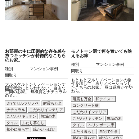
お部屋の中に圧倒的な存在感を
モノトーン調で何を置いても映
放つキッチンが特徴的なこちら
えるお家
のお家。
種別
マンション事例
種別
マンション事例
間取り
間取り
もともとフルリノベーションの物
件を壊して、再リノベーションし
フルスケルトンリノベーションで
たこちらのお家。 昼は緑豊かでや
固定概念にとらわれない、自由な
わら...
空間のお家。 無機質とナチュラル
のミ...
耐震も万全
和テイスト
DIYでセルフリノベ
耐震も万全
コンクリート壁
ナチュラル
こだわりインテリア
こだわりインテリア
こだわりキッチン
無垢の木
こだわりキッチン
無垢の木
タイル
ふたり暮らし
タイル
ヘリンボーン床
都心に暮らす
緑がいっぱい
ふたり暮らし
自宅で仕事
都心に暮らす
緑がいっぱい