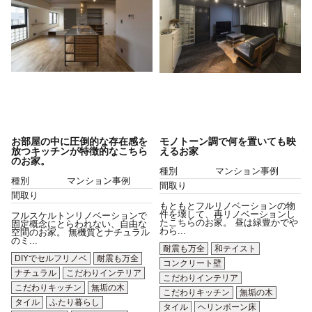
お部屋の中に圧倒的な存在感を
モノトーン調で何を置いても映
放つキッチンが特徴的なこちら
えるお家
のお家。
種別
マンション事例
種別
マンション事例
間取り
間取り
もともとフルリノベーションの物
件を壊して、再リノベーションし
フルスケルトンリノベーションで
たこちらのお家。 昼は緑豊かでや
固定概念にとらわれない、自由な
わら...
空間のお家。 無機質とナチュラル
のミ...
耐震も万全
和テイスト
DIYでセルフリノベ
耐震も万全
コンクリート壁
ナチュラル
こだわりインテリア
こだわりインテリア
こだわりキッチン
無垢の木
こだわりキッチン
無垢の木
タイル
ふたり暮らし
タイル
ヘリンボーン床