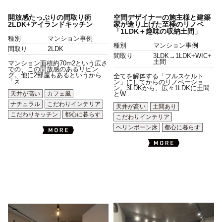
開放感たっぷりの間取り術
空間デザイナーの施主様と建築
2LDK+アイランドキッチン
家が造り上げた至極のリノベ
「1LDK＋趣味の収納土間」
種別
マンション事例
種別
マンション事例
間取り
2LDK
間取り
3LDK→1LDK+WIC+
土間
マンション面積約70m2という広さ
での、この開放感のあるリビン
グ。他に2部屋もあるというから
全てを解体する「フルスケルト
「え...
ン」にしてからのリノベーショ
ン。3LDKから、広々1LDKに土間
天井が高い
カフェ風
とW...
ナチュラル
こだわりインテリア
天井が高い
土間あり
こだわりキッチン
都心に暮らす
こだわりインテリア
ヘリンボーン床
都心に暮らす