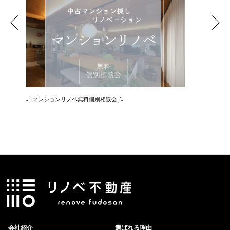
˗ˏˋマンションリノベ無料個別相談会ˎˊ˗
˗ˏˋ空き
会社紹介
選ばれる理由