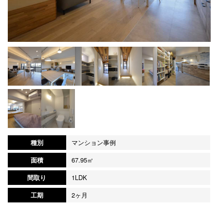
種別
マンション事例
面積
67.95㎡
間取り
1LDK
工期
2ヶ月