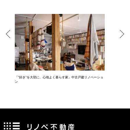
「”好き”を大切に、心地よく暮らす家」中古戸建リノベーショ
「 光と
ン
ション