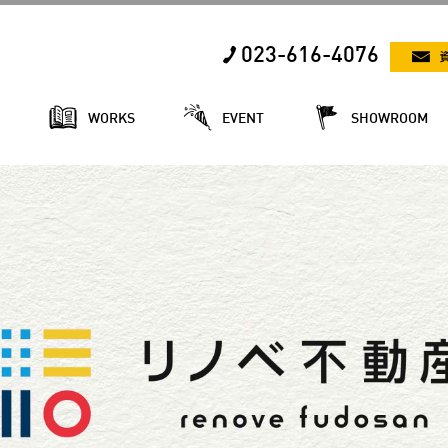
023-616-4076
E
WORKS
EVENT
SHOWROOM