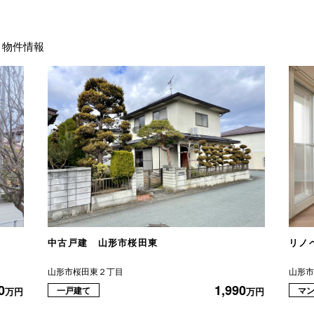
物件情報
中古戸建 山形市桜田東
リノ
山形市桜田東２丁目
山形
0
1,990
一戸建て
マ
万円
万円