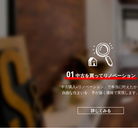
01
中古を買ってリノベーション
「中古購入+リノベーション」で
本当に叶えたか
自由な住まいを、手が届く価格で
実現します
詳しくみる