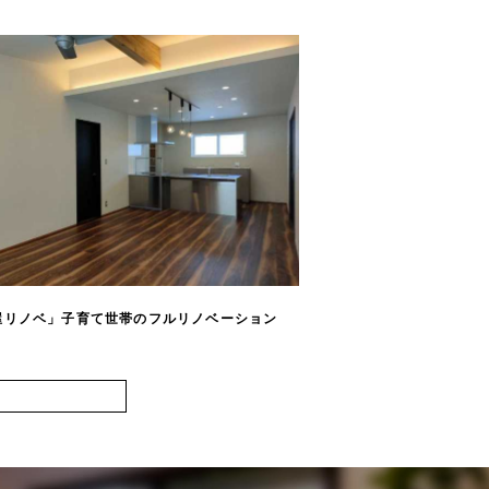
屋リノベ」子育て世帯のフルリノベーション
「持ち家リノベ」親の
ョン