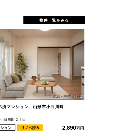
物件一覧をみる
ベ済マンション 山形市小白川町
中古マンション ネ
市小白川町２丁目
山形市東山形２丁目
2,890
ンション
リノベ済み
マンション
万円