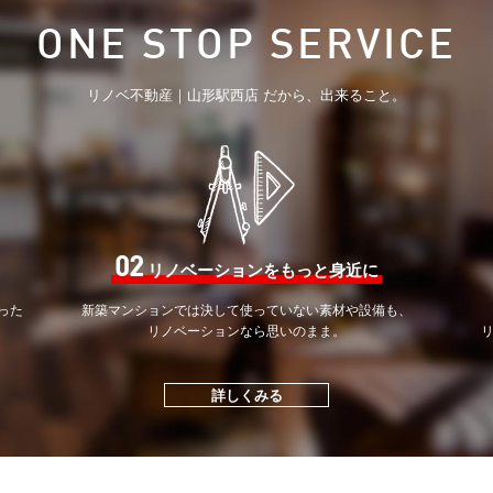
ONE STOP SERVICE
リノベ不動産｜山形駅西店 だから、出来ること。
02
リノベーションをもっと身近に
った
新築マンションでは決して
使っていない素材や設備も、
。
リノベーションなら思いのまま。
詳しくみる