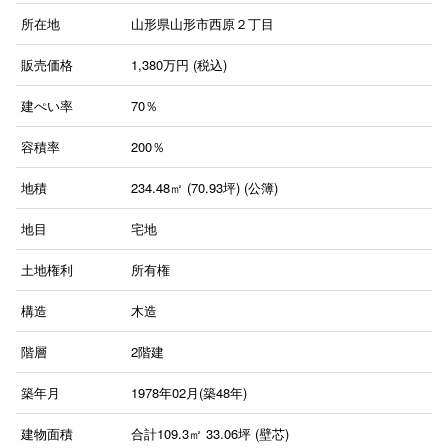
所在地
山形県山形市西原２丁目
販売価格
1,380
万円 (税込)
建ぺい率
70％
容積率
200％
地積
234.48㎡ (70.93坪) (公簿)
地目
宅地
土地権利
所有権
構造
木造
階層
2階建
築年月
1978年02月(築48年)
建物面積
合計109.3㎡ 33.06坪 (壁芯)