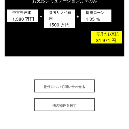
お支払シミュレーション
月々のみ
中古売戸建
参考リノベ費
提携ローン
+
+
=
用
1,380
万円
1.05
%
1500
万円
毎月のお支払
81,971
円
物件について問い合わせる
他の物件を探す