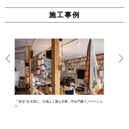
施工事例
「”好き”を大切に、心地よく暮らす家」中古戸建リノベーショ
「 光と
ン
ション