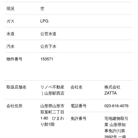
現況
空
ガス
LPG
水道
公営水道
汚水
公共下水
物件番号
153571
取扱店舗名
リノベ不動産
会社名
株式会社
｜山形駅西店
ZATTA
会社住所
山形県山形市
電話番号
023-616-4076
双葉町二丁目
1-80 ひまわ
免許番号
宅地建物取引
り館1階
業 山形県知
事免許(1)第
2692号 一級