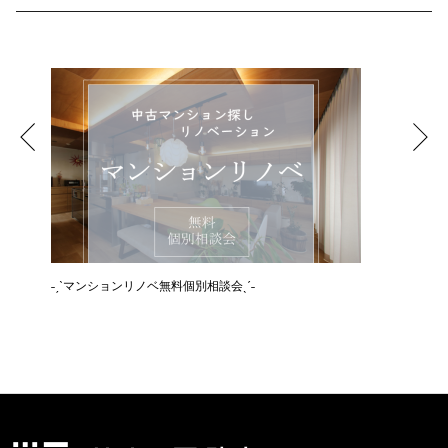
˗ˏˋマンションリノベ無料個別相談会ˎˊ˗
˗ˏˋ空き