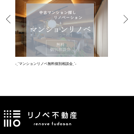
˗ˏˋマンションリノベ無料個別相談会ˎˊ˗
˗ˏˋ空き