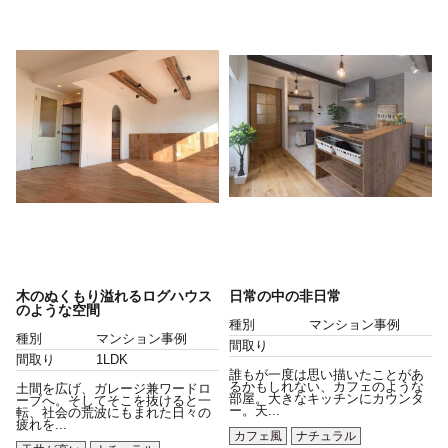
木のぬくもり溢れるログハウス
日常の中の非日常
のような空間
種別
マンション事例
種別
マンション事例
間取り
間取り
1LDK
誰もが一度は思い描いたことがあ
るかもしれない、カフェのような
土間を広げ、ガレージ兼ワードロ
部屋。大きなキッチンにカウンタ
ーブへ。そしてそこを抜けると一
ー。天...
転、社会の荒波にもまれた日々の
疲れを...
カフェ風
ナチュラル