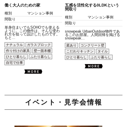
働く大人のための家
五感を活性化する0LDKという
間取り
種別
マンション事例
種別
マンション事例
間取り
間取り
単身住まいでもSOHOでも使える
ように。この物件は、そんな使わ
snowpeak UrbanOutdoor物件であ
れ方を狙って設計したものです。
るこのお部屋。人間回帰を掲げる
もと...
snowpeak...
ナチュラル
ガラスブロック
庭あり
コンクリート壁
作り付けの家具
壁一面本棚
こだわりキッチン
タイル
ひとり暮らし
ふたり暮らし
ひとり暮らし
ふたり暮らし
自宅で仕事
イベント・見学会情報