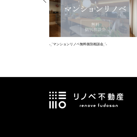
˗ˏˋマンションリノベ無料個別相談会ˎˊ˗