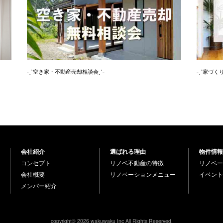
˗ˏˋ空き家・不動産売却相談会ˎˊ˗
˗ˏˋ家づく
会社紹介
選ばれる理由
物件情報
コンセプト
リノベ不動産の特徴
リノベー
会社概要
リノベーションメニュー
イベント
メンバー紹介
copyright© 2026 wakuwaku Inc All Rights Reserved.