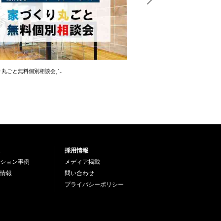
り丸ごと無料個別相談会ˎˊ˗
˗ˏˋマンションリノベ無料個別相談
採用情報
ション事例
メディア掲載
情報
問い合わせ
プライバシーポリシー