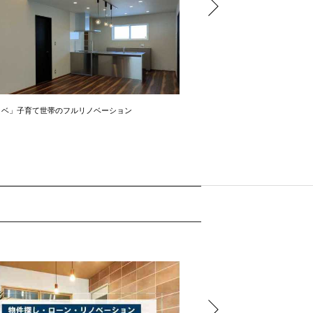
ノベ」子育て世帯のフルリノベーション
「持ち家リノベ」親の家を引き