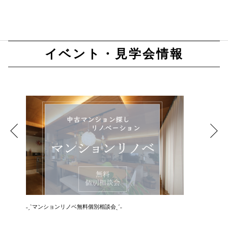
イベント・見学会情報
˗ˏˋマンションリノベ無料個別相談会ˎˊ˗
˗ˏˋ空き