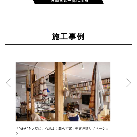
施工事例
「”好き”を大切に、心地よく暮らす家」中古戸建リノベーショ
「 光と
ン
ション