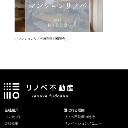
˗ˏˋマンションリノベ無料個別相談会ˎˊ˗
˗ˏˋ空き
会社紹介
選ばれる理由
コンセプト
リノベ不動産の特徴
会社概要
リノベーションメニュー