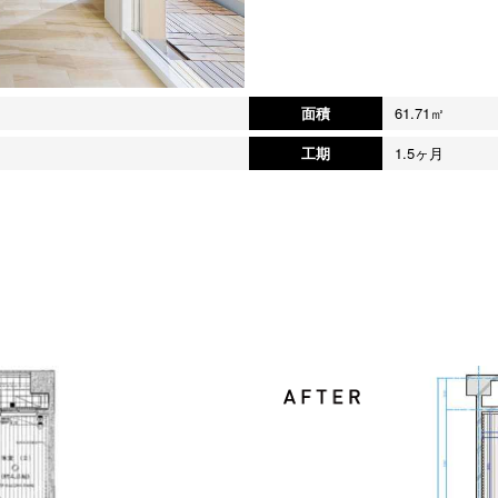
面積
61.71㎡
工期
1.5ヶ月