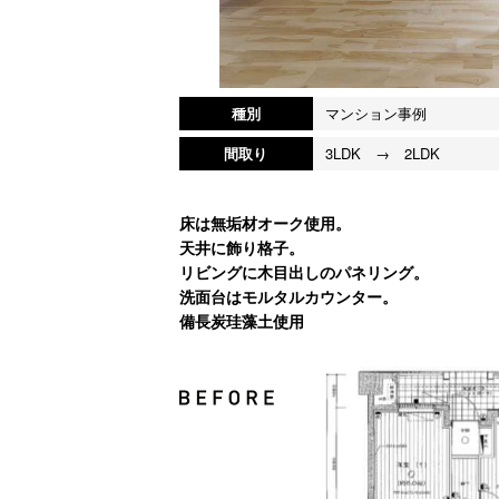
種別
マンション事例
間取り
3LDK → 2LDK
床は無垢材オーク使用。
天井に飾り格子。
リビングに木目出しのパネリング。
洗面台はモルタルカウンター。
備長炭珪藻土使用